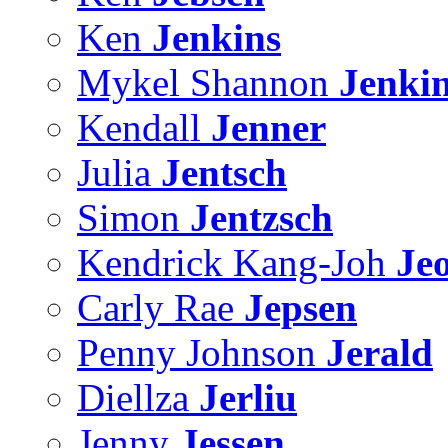
Ken
Jenkins
Mykel Shannon
Jenki
Kendall
Jenner
Julia
Jentsch
Simon
Jentzsch
Kendrick Kang-Joh
Je
Carly Rae
Jepsen
Penny Johnson
Jerald
Diellza
Jerliu
Jenny
Jessen