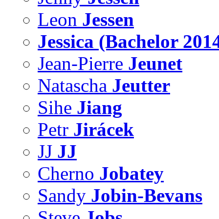
Leon
Jessen
Jessica (Bachelor 201
Jean-Pierre
Jeunet
Natascha
Jeutter
Sihe
Jiang
Petr
Jirácek
JJ
JJ
Cherno
Jobatey
Sandy
Jobin-Bevans
Steve
Jobs