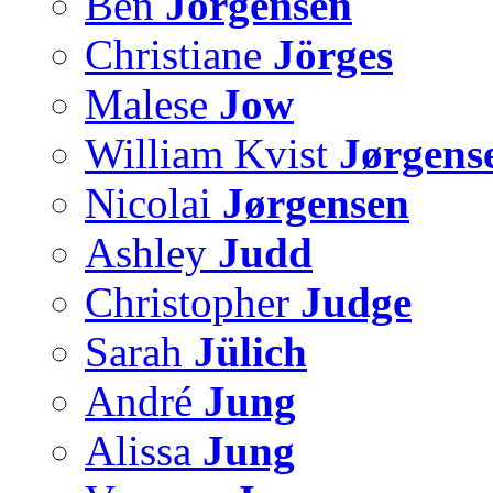
Ben
Jorgensen
Christiane
Jörges
Malese
Jow
William Kvist
Jørgens
Nicolai
Jørgensen
Ashley
Judd
Christopher
Judge
Sarah
Jülich
André
Jung
Alissa
Jung