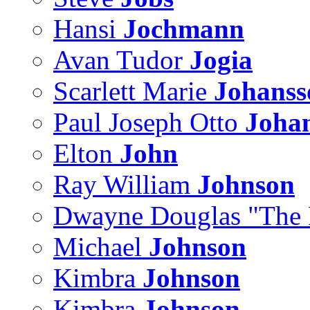
Hansi
Jochmann
Avan Tudor
Jogia
Scarlett Marie
Johanss
Paul Joseph Otto
Joha
Elton
John
Ray William
Johnson
Dwayne Douglas "The
Michael
Johnson
Kimbra
Johnson
Kimbra
Johnson