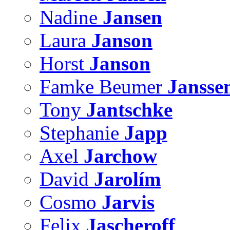
Nadine
Jansen
Laura
Janson
Horst
Janson
Famke Beumer
Jansse
Tony
Jantschke
Stephanie
Japp
Axel
Jarchow
David
Jarolím
Cosmo
Jarvis
Felix
Jascheroff