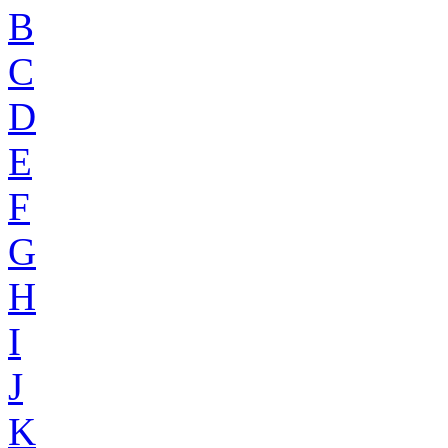
B
C
D
E
F
G
H
I
J
K