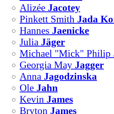
Alizée
Jacotey
Pinkett Smith
Jada Ko
Hannes
Jaenicke
Julia
Jäger
Michael "Mick" Philip
Georgia May
Jagger
Anna
Jagodzinska
Ole
Jahn
Kevin
James
Bryton
James