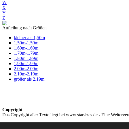
W
X
Y
Z
Aufteilung nach Größen
kleiner als 1,50m
1,50m-1,59m
1,60m-1,69m
1,70m-1,79m
1,80m-1,89m
1,90m-1,99m
2,00m-2,09m
2,10m-2,19m
größer als 2,19m
Copyright
Das Copyright aller Texte liegt bei www.starsizes.de - Eine Weiterve
Impressum & Datenschutz