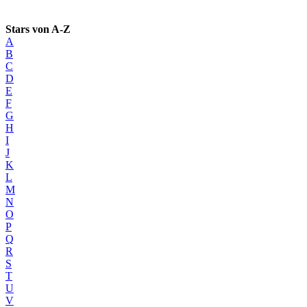
Stars von A-Z
A
B
C
D
E
F
G
H
I
J
K
L
M
N
O
P
Q
R
S
T
U
V