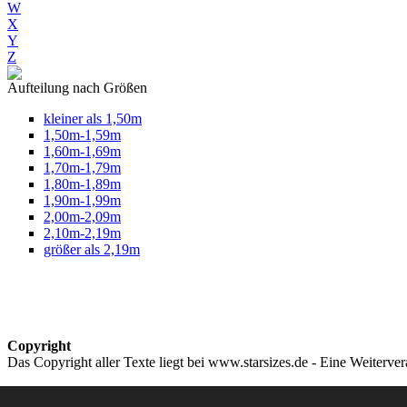
W
X
Y
Z
Aufteilung nach Größen
kleiner als 1,50m
1,50m-1,59m
1,60m-1,69m
1,70m-1,79m
1,80m-1,89m
1,90m-1,99m
2,00m-2,09m
2,10m-2,19m
größer als 2,19m
Copyright
Das Copyright aller Texte liegt bei www.starsizes.de - Eine Weiterve
Impressum & Datenschutz