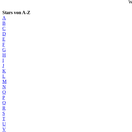
W
Stars von A-Z
A
B
C
D
E
F
G
H
I
J
K
L
M
N
O
P
Q
R
S
T
U
V