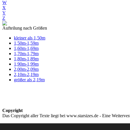
W
X
Y
Z
Aufteilung nach Größen
kleiner als 1,50m
1,50m-1,59m
1,60m-1,69m
1,70m-1,79m
1,80m-1,89m
1,90m-1,99m
2,00m-2,09m
2,10m-2,19m
größer als 2,19m
Copyright
Das Copyright aller Texte liegt bei www.starsizes.de - Eine Weiterve
Impressum & Datenschutz