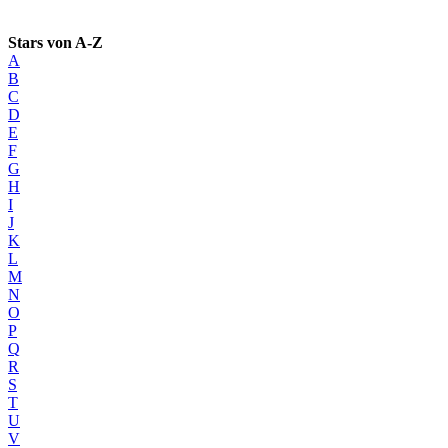
Stars von A-Z
A
B
C
D
E
F
G
H
I
J
K
L
M
N
O
P
Q
R
S
T
U
V