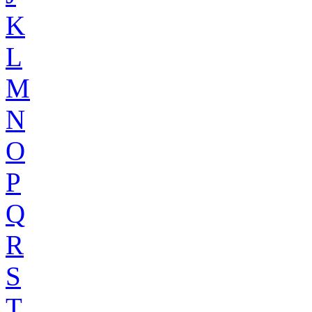
K
L
M
N
O
P
Q
R
S
T