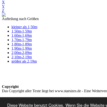
X
Y
Z
Aufteilung nach Größen
kleiner als 1,50m
1,50m-1,59m
1,60m-1,69m
1,70m-1,79m
1,80m-1,89m
1,90m-1,99m
2,00m-2,09m
2,10m-2,19m
größer als 2,19m
Copyright
Das Copyright aller Texte liegt bei www.starsizes.de - Eine Weiterve
Impressum & Datenschutz
Diese Website benutzt Cookies. Wenn Sie die Website 