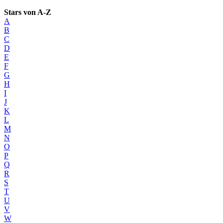
Stars von A-Z
A
B
C
D
E
F
G
H
I
J
K
L
M
N
O
P
Q
R
S
T
U
V
W