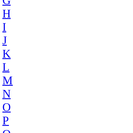
G
H
I
J
K
L
M
N
O
P