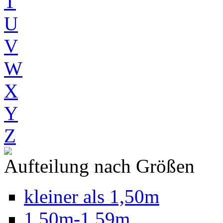
T
U
V
W
X
Y
Z
Aufteilung nach Größen
kleiner als 1,50m
1,50m-1,59m