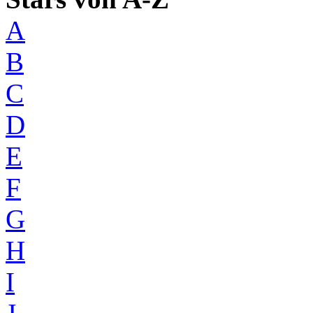
A
B
C
D
E
F
G
H
I