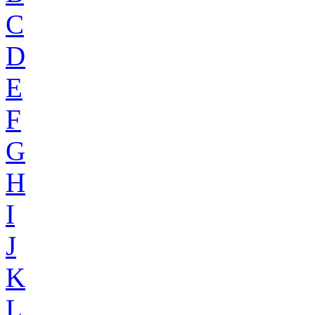
C
D
E
F
G
H
I
J
K
L