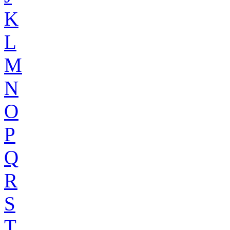
K
L
M
N
O
P
Q
R
S
T