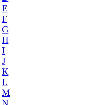
E
F
G
H
I
J
K
L
M
N