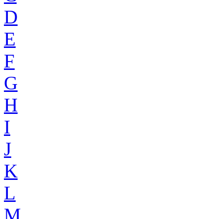
D
E
F
G
H
I
J
K
L
M