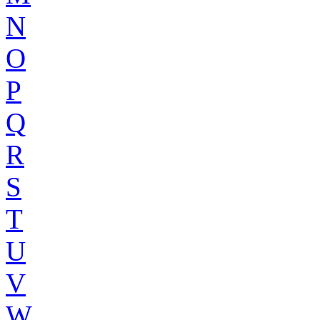
N
O
P
Q
R
S
T
U
V
W