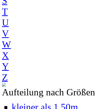
S
T
U
V
W
X
Y
Z
Aufteilung nach Größen
kleiner als 1,50m