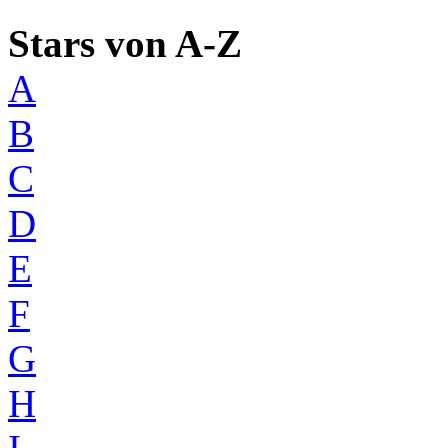
Stars von A-Z
A
B
C
D
E
F
G
H