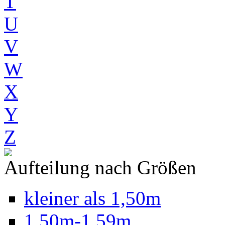
T
U
V
W
X
Y
Z
Aufteilung nach Größen
kleiner als 1,50m
1,50m-1,59m