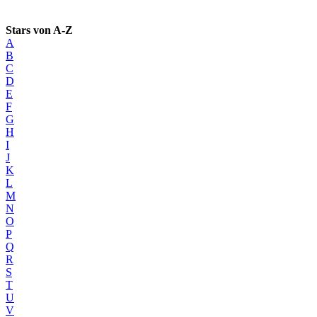
Stars von A-Z
A
B
C
D
E
F
G
H
I
J
K
L
M
N
O
P
Q
R
S
T
U
V