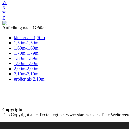
W
X
Y
Z
Aufteilung nach Größen
kleiner als 1,50m
1,50m-1,59m
1,60m-1,69m
1,70m-1,79m
1,80m-1,89m
1,90m-1,99m
2,00m-2,09m
2,10m-2,19m
größer als 2,19m
Copyright
Das Copyright aller Texte liegt bei www.starsizes.de - Eine Weiterve
Impressum & Datenschutz