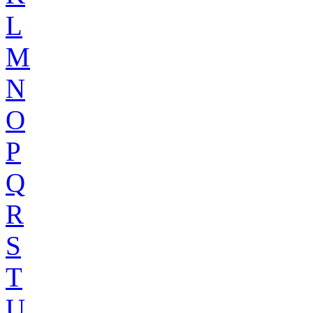
L
M
N
O
P
Q
R
S
T
U