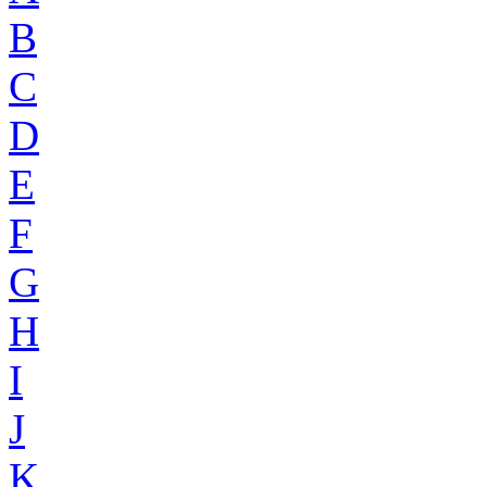
B
C
D
E
F
G
H
I
J
K