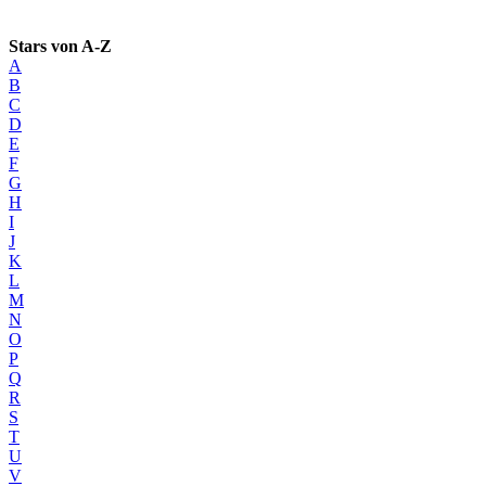
Stars von A-Z
A
B
C
D
E
F
G
H
I
J
K
L
M
N
O
P
Q
R
S
T
U
V