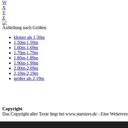
W
X
Y
Z
Aufteilung nach Größen
kleiner als 1,50m
1,50m-1,59m
1,60m-1,69m
1,70m-1,79m
1,80m-1,89m
1,90m-1,99m
2,00m-2,09m
2,10m-2,19m
größer als 2,19m
Copyright
Das Copyright aller Texte liegt bei www.starsizes.de - Eine Weiterve
Impressum & Datenschutz