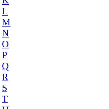
K
L
M
N
O
P
Q
R
S
T