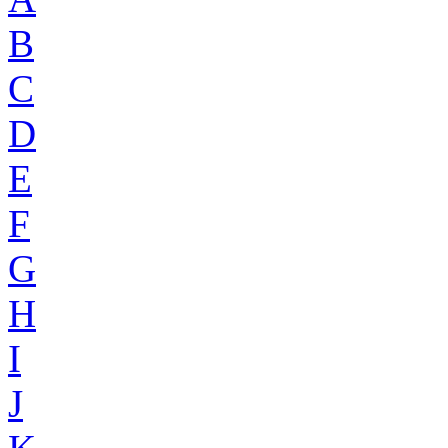
B
C
D
E
F
G
H
I
J