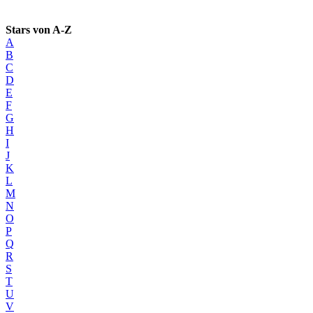
Stars von A-Z
A
B
C
D
E
F
G
H
I
J
K
L
M
N
O
P
Q
R
S
T
U
V