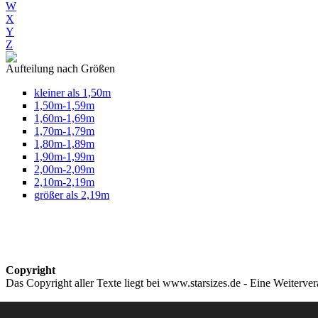
W
X
Y
Z
Aufteilung nach Größen
kleiner als 1,50m
1,50m-1,59m
1,60m-1,69m
1,70m-1,79m
1,80m-1,89m
1,90m-1,99m
2,00m-2,09m
2,10m-2,19m
größer als 2,19m
Copyright
Das Copyright aller Texte liegt bei www.starsizes.de - Eine Weiterve
Impressum & Datenschutz