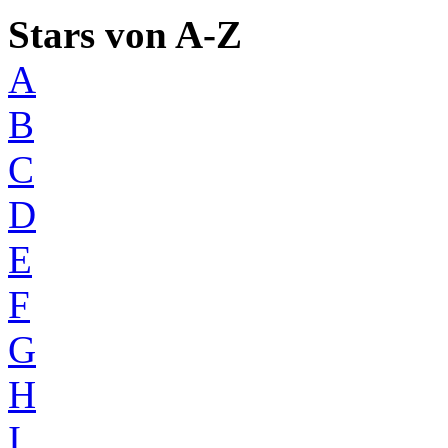
Stars von A-Z
A
B
C
D
E
F
G
H
I