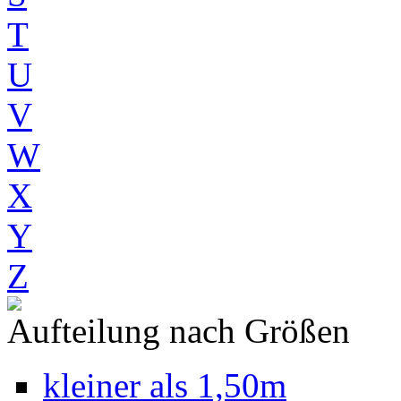
T
U
V
W
X
Y
Z
Aufteilung nach Größen
kleiner als 1,50m