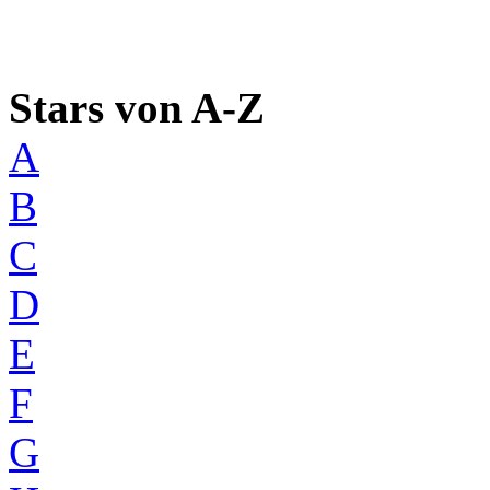
Stars von A-Z
A
B
C
D
E
F
G