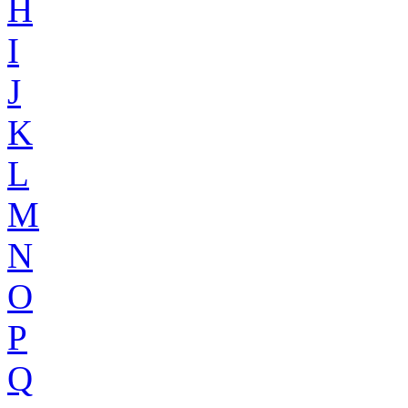
H
I
J
K
L
M
N
O
P
Q