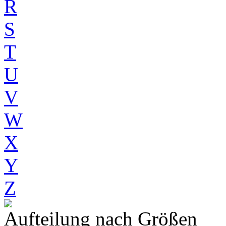
R
S
T
U
V
W
X
Y
Z
Aufteilung nach Größen