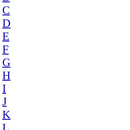
C
D
E
F
G
H
I
J
K
L