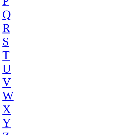
P
Q
R
S
T
U
V
W
X
Y