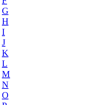
F
G
H
I
J
K
L
M
N
O