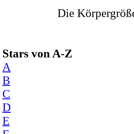
Die Körpergröße
Stars von A-Z
A
B
C
D
E