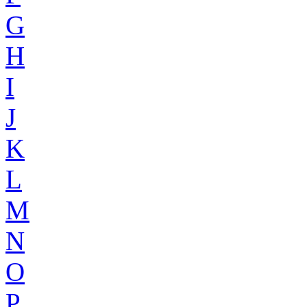
G
H
I
J
K
L
M
N
O
P