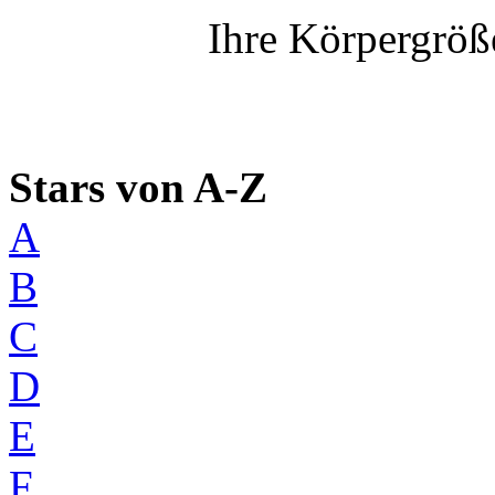
Ihre Körpergröß
Stars von A-Z
A
B
C
D
E
F