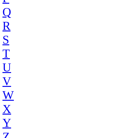
Q
R
S
T
U
V
W
X
Y
Z