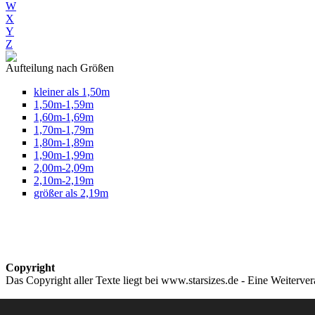
W
X
Y
Z
Aufteilung nach Größen
kleiner als 1,50m
1,50m-1,59m
1,60m-1,69m
1,70m-1,79m
1,80m-1,89m
1,90m-1,99m
2,00m-2,09m
2,10m-2,19m
größer als 2,19m
Copyright
Das Copyright aller Texte liegt bei www.starsizes.de - Eine Weiterve
Impressum & Datenschutz