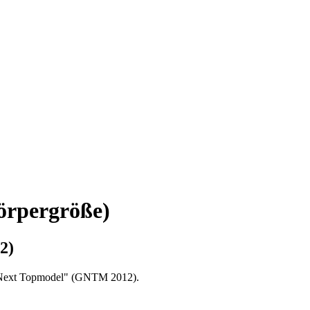
örpergröße)
2)
's Next Topmodel" (GNTM 2012).