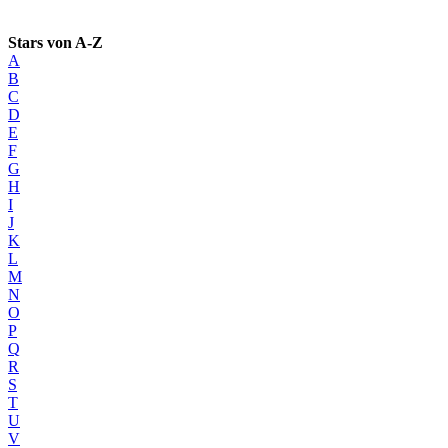
Stars von A-Z
A
B
C
D
E
F
G
H
I
J
K
L
M
N
O
P
Q
R
S
T
U
V