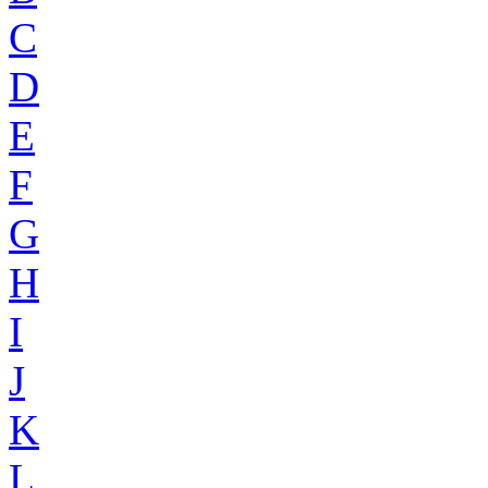
C
D
E
F
G
H
I
J
K
L