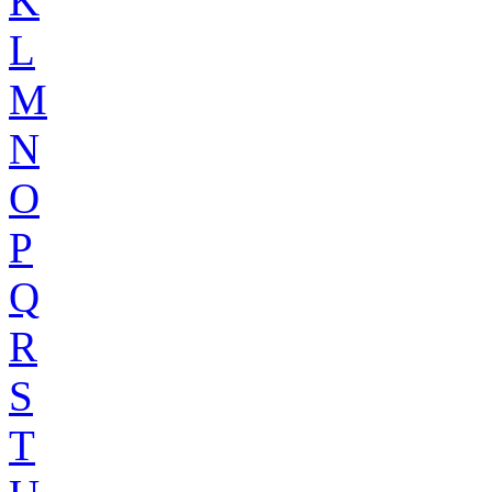
K
L
M
N
O
P
Q
R
S
T