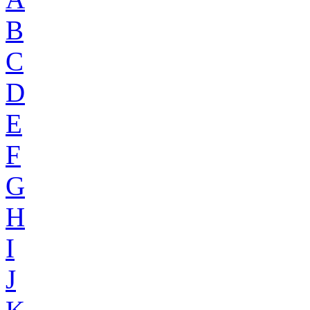
B
C
D
E
F
G
H
I
J