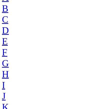
B
C
D
E
F
G
H
I
J
K