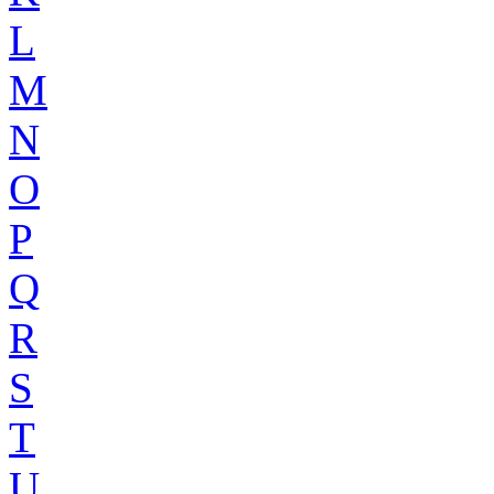
L
M
N
O
P
Q
R
S
T
U