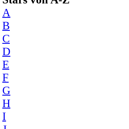
A
B
C
D
E
F
G
H
I