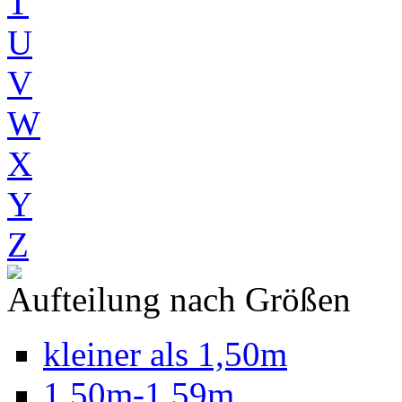
T
U
V
W
X
Y
Z
Aufteilung nach Größen
kleiner als 1,50m
1,50m-1,59m