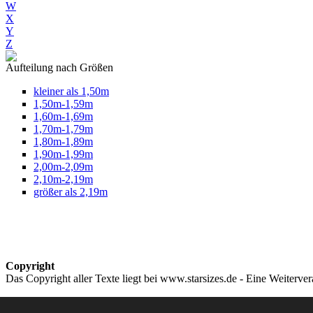
W
X
Y
Z
Aufteilung nach Größen
kleiner als 1,50m
1,50m-1,59m
1,60m-1,69m
1,70m-1,79m
1,80m-1,89m
1,90m-1,99m
2,00m-2,09m
2,10m-2,19m
größer als 2,19m
Copyright
Das Copyright aller Texte liegt bei www.starsizes.de - Eine Weiterve
Impressum & Datenschutz