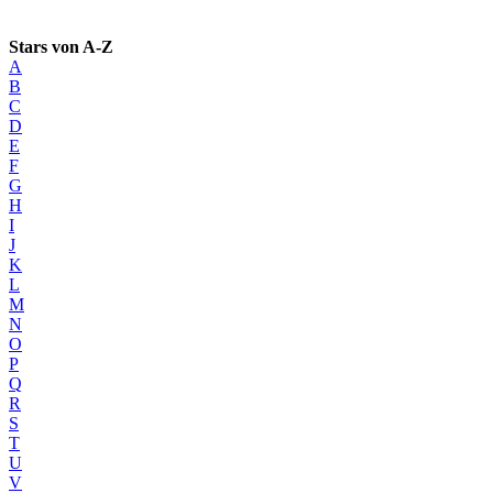
Stars von A-Z
A
B
C
D
E
F
G
H
I
J
K
L
M
N
O
P
Q
R
S
T
U
V