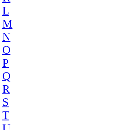
L
M
N
O
P
Q
R
S
T
U