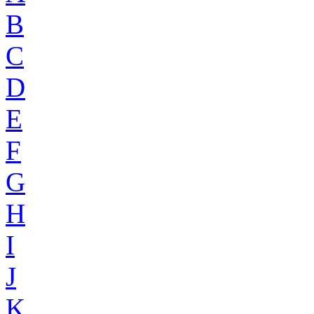
B
C
D
E
F
G
H
I
J
K