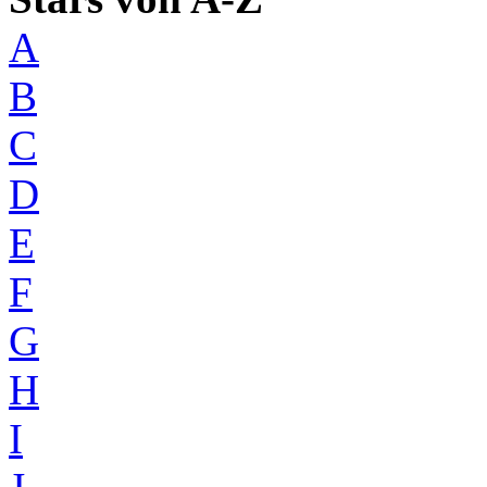
A
B
C
D
E
F
G
H
I