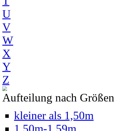
T
U
V
W
X
Y
Z
Aufteilung nach Größen
kleiner als 1,50m
1,50m-1,59m