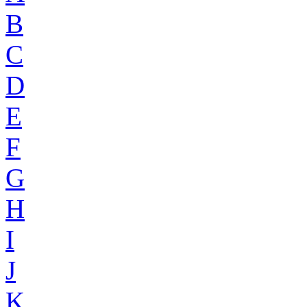
B
C
D
E
F
G
H
I
J
K