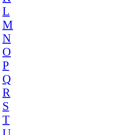
L
M
N
O
P
Q
R
S
T
U