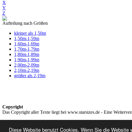
X
Y
Z
Aufteilung nach Größen
kleiner als 1,50m
1,50m-1,59m
1,60m-1,69m
1,70m-1,79m
1,80m-1,89m
1,90m-1,99m
2,00m-2,09m
2,10m-2,19m
größer als 2,19m
Copyright
Das Copyright aller Texte liegt bei www.starsizes.de - Eine Weiterve
Impressum & Datenschutz
Diese Website benutzt Cookies. Wenn Sie die Website 