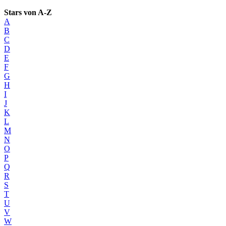
Stars von A-Z
A
B
C
D
E
F
G
H
I
J
K
L
M
N
O
P
Q
R
S
T
U
V
W