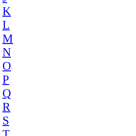
K
L
M
N
O
P
Q
R
S
T