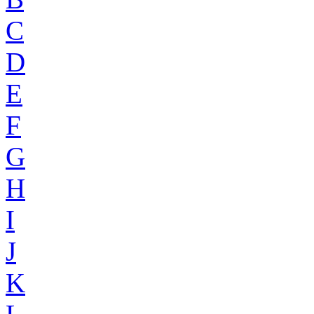
C
D
E
F
G
H
I
J
K