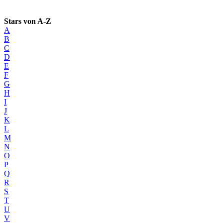
Stars von A-Z
A
B
C
D
E
F
G
H
I
J
K
L
M
N
O
P
Q
R
S
T
U
V