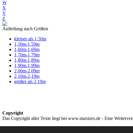
W
X
Y
Z
Aufteilung nach Größen
kleiner als 1,50m
1,50m-1,59m
1,60m-1,69m
1,70m-1,79m
1,80m-1,89m
1,90m-1,99m
2,00m-2,09m
2,10m-2,19m
größer als 2,19m
Copyright
Das Copyright aller Texte liegt bei www.starsizes.de - Eine Weiterve
Impressum & Datenschutz