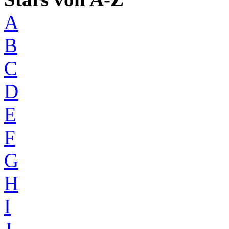
A
B
C
D
E
F
G
H
I