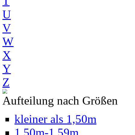
T
U
V
W
X
Y
Z
Aufteilung nach Größen
kleiner als 1,50m
1,50m-1,59m