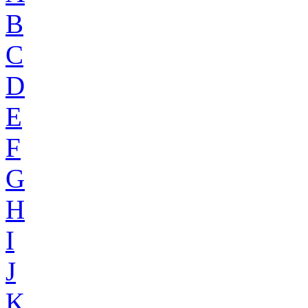
B
C
D
E
F
G
H
I
J
K