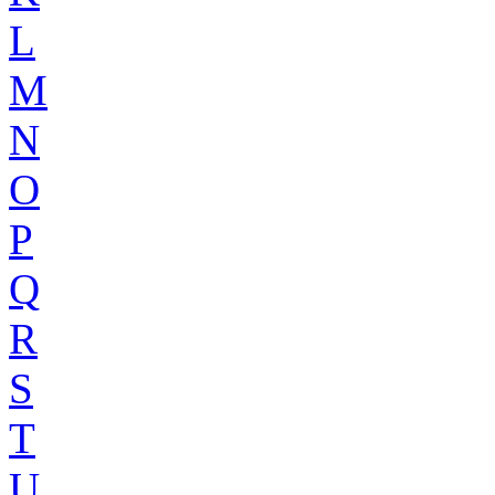
L
M
N
O
P
Q
R
S
T
U