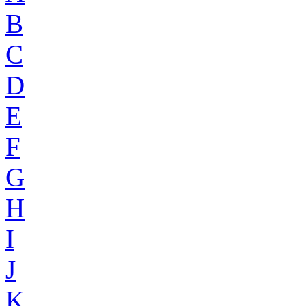
B
C
D
E
F
G
H
I
J
K