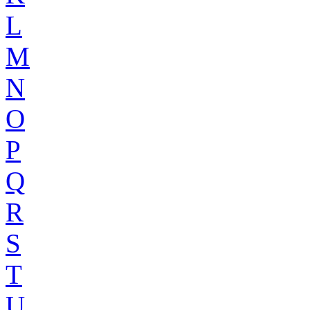
L
M
N
O
P
Q
R
S
T
U