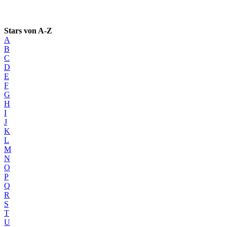
Stars von A-Z
A
B
C
D
E
F
G
H
I
J
K
L
M
N
O
P
Q
R
S
T
U