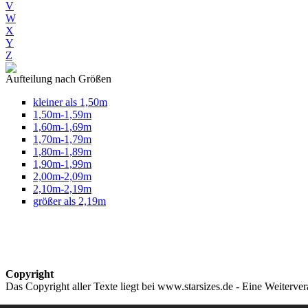
V
W
X
Y
Z
Aufteilung nach Größen
kleiner als 1,50m
1,50m-1,59m
1,60m-1,69m
1,70m-1,79m
1,80m-1,89m
1,90m-1,99m
2,00m-2,09m
2,10m-2,19m
größer als 2,19m
Copyright
Das Copyright aller Texte liegt bei www.starsizes.de - Eine Weiterve