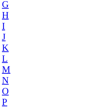
G
H
I
J
K
L
M
N
O
P