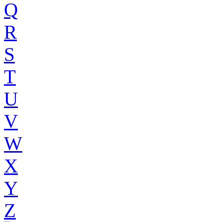
Q
R
S
T
U
V
W
X
Y
Z