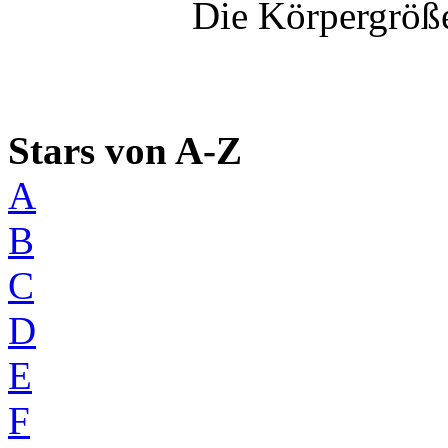
Die Körpergröße
Stars von A-Z
A
B
C
D
E
F