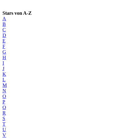
Stars von A-Z
A
B
C
D
E
F
G
H
I
J
K
L
M
N
O
P
Q
R
S
T
U
V