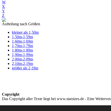
W
X
Y
Z
Aufteilung nach Größen
kleiner als 1,50m
1,50m-1,59m
1,60m-1,69m
1,70m-1,79m
1,80m-1,89m
1,90m-1,99m
2,00m-2,09m
2,10m-2,19m
größer als 2,19m
Copyright
Das Copyright aller Texte liegt bei www.starsizes.de - Eine Weiterve
Impressum & Datenschutz