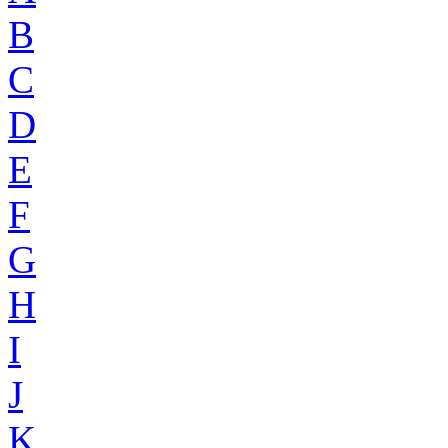
B
C
D
E
F
G
H
I
J
K