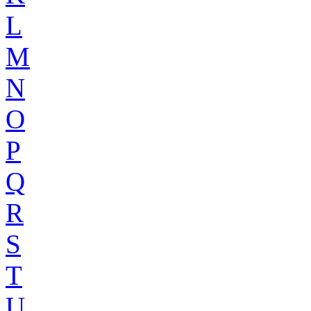
L
M
N
O
P
Q
R
S
T
U