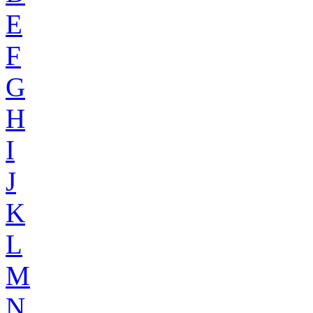
E
F
G
H
I
J
K
L
M
N