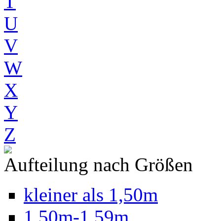
T
U
V
W
X
Y
Z
Aufteilung nach Größen
kleiner als 1,50m
1,50m-1,59m