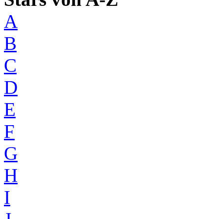
A
B
C
D
E
F
G
H
I