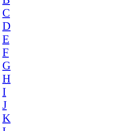
C
D
E
F
G
H
I
J
K