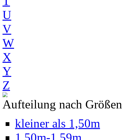
T
U
V
W
X
Y
Z
Aufteilung nach Größen
kleiner als 1,50m
1,50m-1,59m