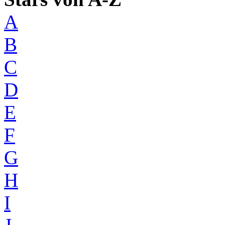
A
B
C
D
E
F
G
H
I