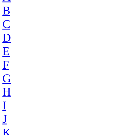
B
C
D
E
F
G
H
I
J
K