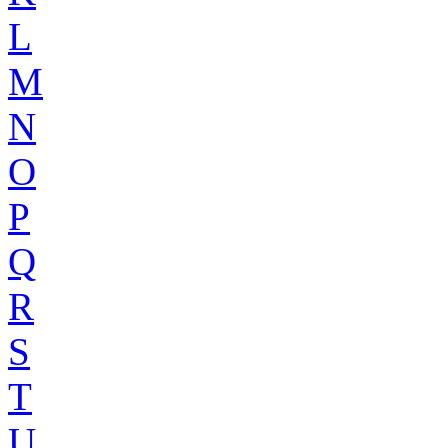
L
M
N
O
P
Q
R
S
T
U