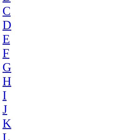
C
D
E
F
G
H
I
J
K
L